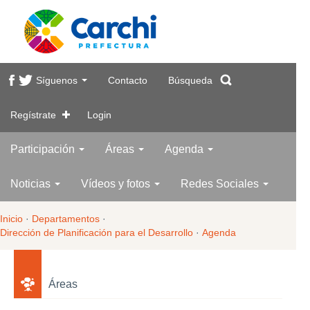
Síguenos
Contacto
Búsqueda
Regístrate
Login
Participación
Áreas
Agenda
Noticias
Vídeos y fotos
Redes Sociales
Inicio
·
Departamentos
·
Dirección de Planificación para el Desarrollo
·
Agenda
Áreas