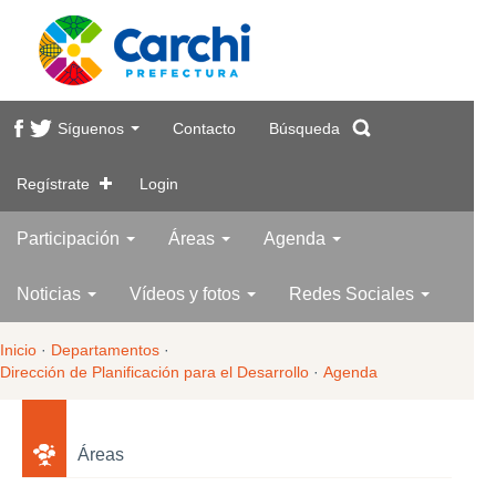
Síguenos
Contacto
Búsqueda
Regístrate
Login
Participación
Áreas
Agenda
Noticias
Vídeos y fotos
Redes Sociales
Inicio
·
Departamentos
·
Dirección de Planificación para el Desarrollo
·
Agenda
Áreas